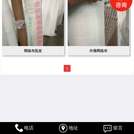
网格布批发
外墙网格布
1
电话
地址
留言