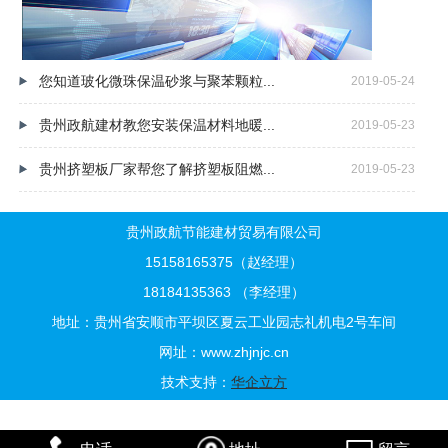
您知道玻化微珠保温砂浆与聚苯颗粒...
2019-05-24
贵州政航建材教您安装保温材料地暖...
2019-05-23
贵州挤塑板厂家帮您了解挤塑板阻燃...
2019-05-23
贵州政航节能建材贸易有限公司
15158165375（
赵
经理）
18184135363
（
李
经理）
地址：贵州省安顺市平坝区夏云工业园志礼机电2号车间
网址：www.zhjnjc.cn
技术支持：
华企立方