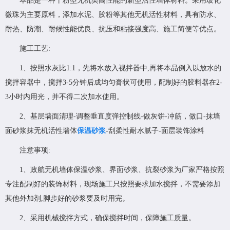
本品是一种干粉型无机类高性能的新型活性墙体材料。采用玻化
微珠为主要原料，添加水泥、胶粉等其他无机活性材料，具有防水、
耐热、防潮、耐候性能优良、抗压和粘接强度高、施工简便等优点。
施工工艺:
1、按照水灰比1:1，先将水放入视拌器中,再将本品倒入以放水的
搅拌容器中，搅拌3-5分钟后成均匀膏状可使用，配制好的胶料器在2-
3小时内用光，并不得二次加水使用。
2、基层墙面清理-调整垂直度弹控制线-做灰饼-冲筋，做口-抹墙
面砂浆抹无机活性墙体
保温砂浆
-刮柔性耐水腻子-面层装饰涂料
注意事项:
1、政航无机墙体保温砂浆、界面砂浆、抗裂砂浆为厂家严格按照
专注配制好的装饰材料，现场施工只按照要求加水搅拌，不需要添加
其他外加剂,脚步好的砂浆要及时用完。
2、采用机械搅拌方式，确保搅拌时间，保障施工质量。