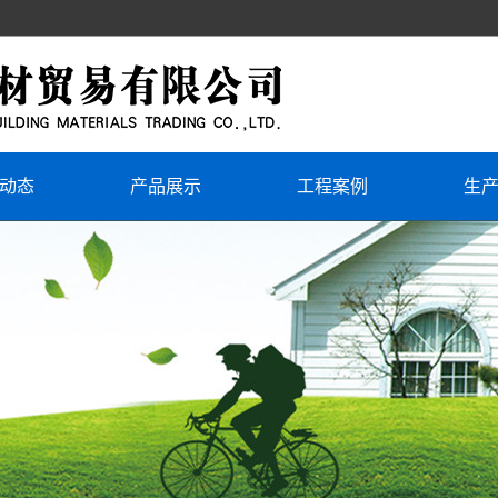
动态
产品展示
工程案例
生
新闻
保温砂浆
工程案例
新闻
地暖版
知识
聚合物干粉砂浆
抗裂砂浆、粘结砂浆
膨胀玻化微珠无机保温砂浆
普通挤塑板
网格布、镀锌电焊网