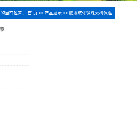
您的当前位置：
首 页
>>
产品展示
>>
膨胀玻化微珠无机保温
砂浆
浆