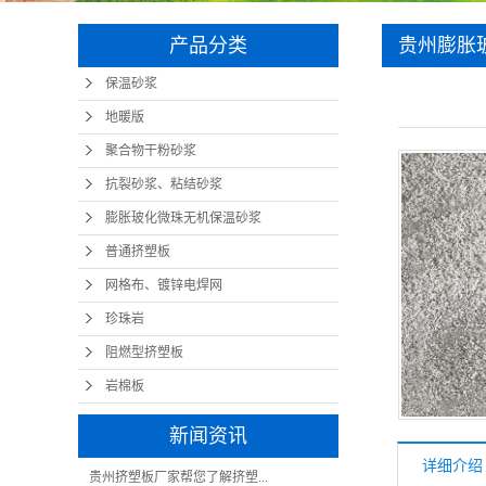
产品分类
贵州膨胀
保温砂浆
地暖版
聚合物干粉砂浆
抗裂砂浆、粘结砂浆
膨胀玻化微珠无机保温砂浆
普通挤塑板
网格布、镀锌电焊网
珍珠岩
阻燃型挤塑板
岩棉板
新闻资讯
详细介绍
贵州挤塑板厂家帮您了解挤塑...