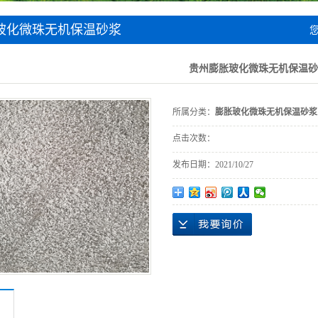
珍珠岩
玻化微珠无机保温砂浆
阻燃型挤塑板
贵州膨胀玻化微珠无机保温砂
岩棉板
所属分类：
膨胀玻化微珠无机保温砂浆
点击次数：
发布日期：
2021/10/27