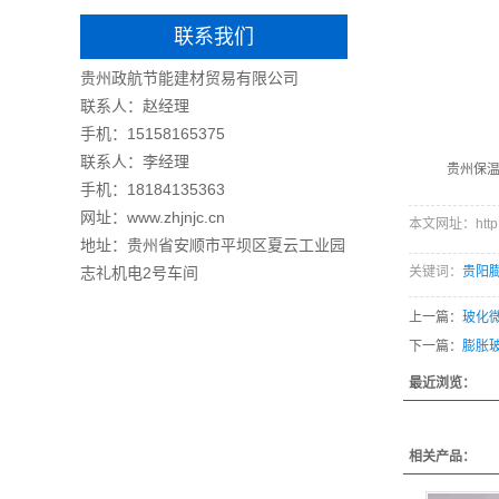
联系我们
贵州政航节能建材贸易有限公司
联系人：赵经理
手机
：
15158165375
联系人：李经理
贵州保
手机：18184135363
网址：www.zhjnjc.cn
本文网址：http://w
地址：贵州省安顺市平坝区夏云工业园
志礼机电2号车间
关键词：
贵阳
上一篇：
玻化
下一篇：
膨胀
最近浏览：
相关产品：